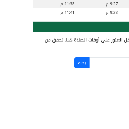
9:27 م
11:38 م
9:28 م
11:41 م
ل العثور على أوقات الصلاة هنا. تحقق من
بحث