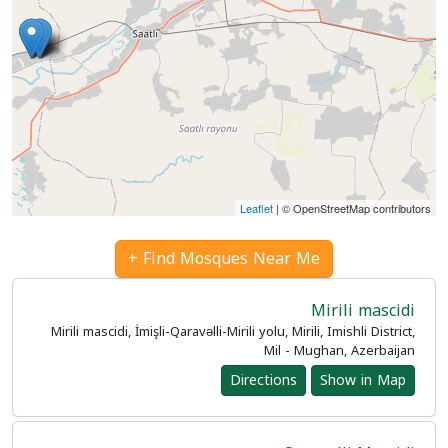
Leaflet
| © OpenStreetMap contributors
Find Mosques Near Me +
Mirili mascidi
Mirili mascidi, İmişli-Qaravəlli-Mirili yolu, Mirili, Imishli District,
Mil - Mughan, Azerbaijan
Directions
Show in Map