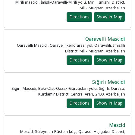
Mirili mascidi, İmişli-Qaravəlli-Mirili yolu, Mirili, Imishli District,
Mil - Mughan, Azerbaijan
Directions
Show in Map
Qaravelli Mascidi
Qaravelli Mascidi, Qaravəlli kənd arası yol, Qaravəlili, Imishli
District, Mil - Mughan, Azerbaijan
Directions
Show in Map
Sığırlı Məscidi
Sığırlı Məscidi, Bakı-Ələt-Qazax-Gürcüstan yolu, Sığırlı, Qarasu,
Kurdamir District, Central Aran, 2400, Azerbaijan
Directions
Show in Map
Məscid
Məscid, Süleyman Rüstəm küç., Qarasu, Hajigabul District,