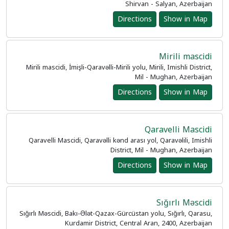
Shirvan - Salyan, Azerbaijan
Directions
Show in Map
Mirili mascidi
Mirili mascidi, İmişli-Qaravəlli-Mirili yolu, Mirili, Imishli District,
Mil - Mughan, Azerbaijan
Directions
Show in Map
Qaravelli Mascidi
Qaravelli Mascidi, Qaravəlli kənd arası yol, Qaravəlili, Imishli
District, Mil - Mughan, Azerbaijan
Directions
Show in Map
Sığırlı Məscidi
Sığırlı Məscidi, Bakı-Ələt-Qazax-Gürcüstan yolu, Sığırlı, Qarasu,
Kurdamir District, Central Aran, 2400, Azerbaijan