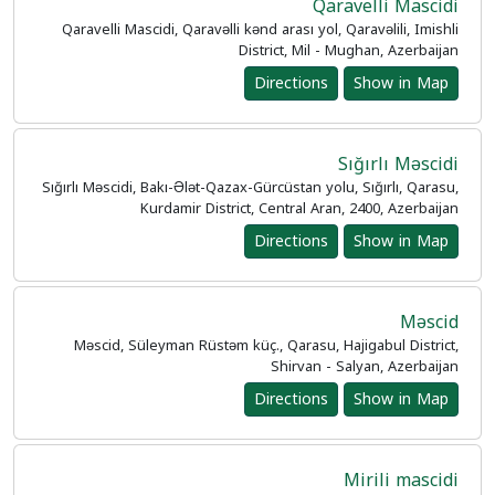
Qaravelli Mascidi
Qaravelli Mascidi, Qaravəlli kənd arası yol, Qaravəlili, Imishli
District, Mil - Mughan, Azerbaijan
Directions
Show in Map
Sığırlı Məscidi
Sığırlı Məscidi, Bakı-Ələt-Qazax-Gürcüstan yolu, Sığırlı, Qarasu,
Kurdamir District, Central Aran, 2400, Azerbaijan
Directions
Show in Map
Məscid
Məscid, Süleyman Rüstəm küç., Qarasu, Hajigabul District,
Shirvan - Salyan, Azerbaijan
Directions
Show in Map
Mirili mascidi