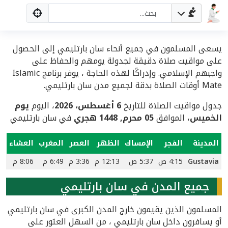
يسعى المسلمون في جميع أنحاء سان بارتليمي إلى الحصول
على مواقيت صلاة دقيقة لجدولة يومهم والحفاظ على
واجبهم الإسلامي. وإدراكًا لهذه الحاجة ، يوفر برنامج Islamic
Mate أوقات الصلاة بدقة لجميع مدن سان بارتليمي.
جدول مواقيت الصلاة للتاريخ
6 أغسطس، 2026
، اليوم
يوم
الخميس
، الموافق
05 محرم, 1448 هجري
في سان بارتليمي
المدينة
الفجر
الإمساك
الظهر
العصر
المغرب
العشاء
Gustavia
4:15 ص
5:37 ص
12:13 م
3:36 م
6:49 م
8:06 م
جميع المدن في سان بارتليمي
المسلمون الذين يقيمون خارج المدن الكبرى في سان بارتليمي
أو يسافرون داخل سان بارتليمي ، من السهل العثور على