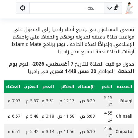
يسعى المسلمون في جميع أنحاء زامبيا إلى الحصول على
مواقيت صلاة دقيقة لجدولة يومهم والحفاظ على واجبهم
الإسلامي. وإدراكًا لهذه الحاجة ، يوفر برنامج Islamic Mate
أوقات الصلاة بدقة لجميع مدن زامبيا.
جدول مواقيت الصلاة للتاريخ
7 أغسطس، 2026
، اليوم
يوم
الجمعة
، الموافق
20 صفر, 1448 هجري
في زامبيا
المدينة
الفجر
الإمساك
الظهر
العصر
المغرب
العشاء
5:15
لوساكا
6:29 ص
12:13 م
3:31 م
5:57 م
7:07 م
ص
4:55
Chinsali
6:08 ص
11:58 ص
3:18 م
5:48 م
6:57 م
ص
4:56
Chipata
6:10 ص
11:56 ص
3:14 م
5:42 م
6:51 م
ص