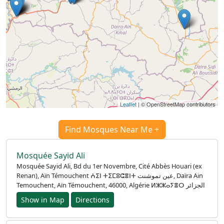
Leaflet
| © OpenStreetMap contributors
Find Mosques Near Me +
Mosquée Sayid Ali
Mosquée Sayid Ali, Bd du 1er Novembre, Cité Abbès Houari (ex
Renan), Aïn Témouchent ⵄⵉⵏ ⵜⵉⵎⵓⵛⴻⵏⵜ عين تموشنت, Daïra Ain
Temouchent, Aïn Témouchent, 46000, Algérie ⵍⵣⵣⴰⵢⴻⵔ الجزائر
Show in Map
Directions