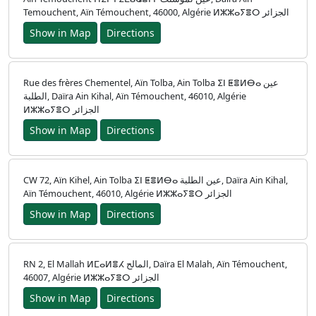
Temouchent, Aïn Témouchent, 46000, Algérie ⵍⵣⵣⴰⵢⴻⵔ الجزائر
Show in Map
Directions
Rue des frères Chementel, Aïn Tolba, Ain Tolba ⵉⵏ ⵟⴻⵍⴱⴰ عين
الطلبة, Daïra Ain Kihal, Aïn Témouchent, 46010, Algérie
ⵍⵣⵣⴰⵢⴻⵔ الجزائر
Show in Map
Directions
CW 72, Aïn Kihel, Ain Tolba ⵉⵏ ⵟⴻⵍⴱⴰ عين الطلبة, Daïra Ain Kihal,
Aïn Témouchent, 46010, Algérie ⵍⵣⵣⴰⵢⴻⵔ الجزائر
Show in Map
Directions
RN 2, El Mallah ⵍⵎⴰⵍⴻⵃ المالح, Daïra El Malah, Aïn Témouchent,
46007, Algérie ⵍⵣⵣⴰⵢⴻⵔ الجزائر
Show in Map
Directions