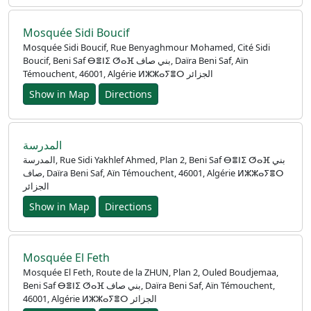
Mosquée Sidi Boucif
Mosquée Sidi Boucif, Rue Benyaghmour Mohamed, Cité Sidi
Boucif, Beni Saf ⴱⴻⵏⵉ ⵚⴰⴼ بني صاف, Daïra Beni Saf, Aïn
Témouchent, 46001, Algérie ⵍⵣⵣⴰⵢⴻⵔ الجزائر
Show in Map
Directions
المدرسة
المدرسة, Rue Sidi Yakhlef Ahmed, Plan 2, Beni Saf ⴱⴻⵏⵉ ⵚⴰⴼ بني
صاف, Daïra Beni Saf, Aïn Témouchent, 46001, Algérie ⵍⵣⵣⴰⵢⴻⵔ
الجزائر
Show in Map
Directions
Mosquée El Feth
Mosquée El Feth, Route de la ZHUN, Plan 2, Ouled Boudjemaa,
Beni Saf ⴱⴻⵏⵉ ⵚⴰⴼ بني صاف, Daïra Beni Saf, Aïn Témouchent,
46001, Algérie ⵍⵣⵣⴰⵢⴻⵔ الجزائر