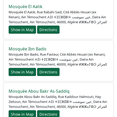
Mosquée El Aatik
Mosquée El Aatik, Rue Rabahi Said, Cité Abbès Houari (ex
Renan), Aïn Témouchent ⵄⵉⵏ ⵜⵉⵎⵓⵛⴻⵏⵜ عين تموشنت, Daïra Ain
Temouchent, Aïn Témouchent, 46000, Algérie ⵍⵣⵣⴰⵢⴻⵔ الجزائر
Show in Map
Directions
Mosquée Ibn Badis
Mosquée Ibn Badis, Rue Pasteur, Cité Abbès Houari (ex Renan),
Aïn Témouchent ⵄⵉⵏ ⵜⵉⵎⵓⵛⴻⵏⵜ عين تموشنت, Daïra Ain
Temouchent, Aïn Témouchent, 46000, Algérie ⵍⵣⵣⴰⵢⴻⵔ الجزائر
Show in Map
Directions
Accueil
Mosquée Abou Bakr As-Saddiq
Prayer
Mosquée Abou Bakr As-Saddiq, Rue Kaddour Halmouti, Hay
Times
Zeïtoun, Aïn Témouchent ⵄⵉⵏ ⵜⵉⵎⵓⵛⴻⵏⵜ عين تموشنت, Daïra Ain
Temouchent, Aïn Témouchent, 46000, Algérie ⵍⵣⵣⴰⵢⴻⵔ الجزائر
English
Show in Map
Directions