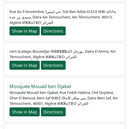
Rue du 9 Novembre, حي ليميرا, Sidi Ben Adda ⵙⵉⴷⵉ ⴱⴻⵏ ⴰⴷⴷⴰ
سيدي بن عدة, Daïra Ain Temouchent, Aïn Témouchent, 46013,
Algérie ⵍⵣⵣⴰⵢⴻⵔ الجزائر
Show in Map
Directions
vers la plage, Bouzedjar ⴱⵓⵣⴻⴵⴵⴰⵔ بوزجار, Daïra El Amria, Aïn
Témouchent, Algérie ⵍⵣⵣⴰⵢⴻⵔ الجزائر
Show in Map
Directions
Mosquée Mouad ben Djabel
Mosquée Mouad ben Djabel, Rue Feikih Halima, Cité Duplexe,
Ghar El Baroud, Beni Saf ⴱⴻⵏⵉ ⵚⴰⴼ بني صاف, Daïra Beni Saf, Aïn
Témouchent, 46001, Algérie ⵍⵣⵣⴰⵢⴻⵔ الجزائر
Show in Map
Directions