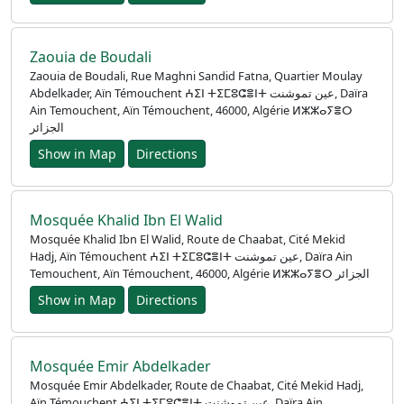
العربيّة
Türkçe
Zaouia de Boudali
اردو
Zaouia de Boudali, Rue Maghni Sandid Fatna, Quartier Moulay
Abdelkader, Aïn Témouchent ⵄⵉⵏ ⵜⵉⵎⵓⵛⴻⵏⵜ عين تموشنت, Daïra
Ain Temouchent, Aïn Témouchent, 46000, Algérie ⵍⵣⵣⴰⵢⴻⵔ
الجزائر
Show in Map
Directions
Mosquée Khalid Ibn El Walid
Mosquée Khalid Ibn El Walid, Route de Chaabat, Cité Mekid
Hadj, Aïn Témouchent ⵄⵉⵏ ⵜⵉⵎⵓⵛⴻⵏⵜ عين تموشنت, Daïra Ain
Temouchent, Aïn Témouchent, 46000, Algérie ⵍⵣⵣⴰⵢⴻⵔ الجزائر
Show in Map
Directions
Mosquée Emir Abdelkader
Mosquée Emir Abdelkader, Route de Chaabat, Cité Mekid Hadj,
Aïn Témouchent ⵄⵉⵏ ⵜⵉⵎⵓⵛⴻⵏⵜ عين تموشنت, Daïra Ain