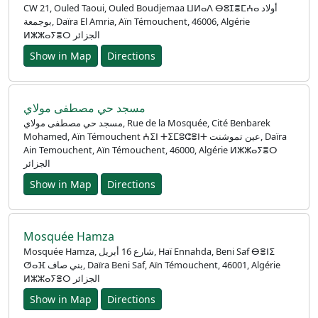
CW 21, Ouled Taoui, Ouled Boudjemaa ⵡⵍⴰⴷ ⴱⵓⵊⴻⵎⵄⴰ أولاد
بوجمعة, Daïra El Amria, Aïn Témouchent, 46006, Algérie
ⵍⵣⵣⴰⵢⴻⵔ الجزائر
Show in Map
Directions
مسجد حي مصطفى مولاي
مسجد حي مصطفى مولاي, Rue de la Mosquée, Cité Benbarek
Mohamed, Aïn Témouchent ⵄⵉⵏ ⵜⵉⵎⵓⵛⴻⵏⵜ عين تموشنت, Daïra
Ain Temouchent, Aïn Témouchent, 46000, Algérie ⵍⵣⵣⴰⵢⴻⵔ
الجزائر
Show in Map
Directions
Mosquée Hamza
Mosquée Hamza, شارع 16 أبريل, Haï Ennahda, Beni Saf ⴱⴻⵏⵉ
ⵚⴰⴼ بني صاف, Daïra Beni Saf, Aïn Témouchent, 46001, Algérie
ⵍⵣⵣⴰⵢⴻⵔ الجزائر
Show in Map
Directions