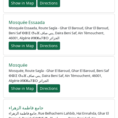
Show in Map
Directions
Mosquée Essaada
Mosquée Essaada, Route Sagla - Ghar El Baroud, Ghar El Baroud,
Beni Saf ⴱⴻⵏⵉ ⵚⴰⴼ بني صاف, Daïra Beni Saf, Aïn Témouchent,
46001, Algérie ⵍⵣⵣⴰⵢⴻⵔ الجزائر
Show in Map
Directions
Mosquée
Mosquée, Route Sagla - Ghar El Baroud, Ghar El Baroud, Beni Saf
ⴱⴻⵏⵉ ⵚⴰⴼ بني صاف, Daïra Beni Saf, Aïn Témouchent, 46001,
Algérie ⵍⵣⵣⴰⵢⴻⵔ الجزائر
Show in Map
Directions
جامع فاطمة الزهراء
جامع فاطمة الزهراء, Rue Belhachemi Lahbib, Haï Ennahda, Ghar El