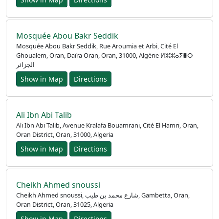
Mosquée Abou Bakr Seddik
Mosquée Abou Bakr Seddik, Rue Aroumia et Arbi, Cité El
Ghoualem, Oran, Daïra Oran, Oran, 31000, Algérie ⵍⵣⵣⴰⵢⴻⵔ
الجزائر
Show in Map
Directions
Ana
Ali Ibn Abi Talib
Ali Ibn Abi Talib, Avenue Kralafa Bouamrani, Cité El Hamri, Oran,
Sayfa
Oran District, Oran, 31000, Algeria
Show in Map
Directions
Prayer
Times
Cheikh Ahmed snoussi
English
Cheikh Ahmed snoussi, شارع محمد بن طيب, Gambetta, Oran,
العربيّة
Oran District, Oran, 31025, Algeria
Show in Map
Directions