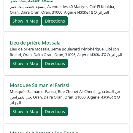
مسجد حفصة بنت عمر
مسجد حفصة بنت عمر, Avenue des 40 Martyrs, Cité El Khaldia,
Oran, Daïra Oran, Oran, 31000, Algérie ⵍⵣⵣⴰⵢⴻⵔ الجزائر
Show in Map
Directions
Lieu de prière Mossala
Lieu de prière Mossala, 3ème Boulevard Périphérique, Cité Ibn
Rochd, Oran, Daïra Oran, Oran, 31096, Algérie ⵍⵣⵣⴰⵢⴻⵔ الجزائر
Show in Map
Directions
Mosquée Salman el Farissi
Mosquée Salman el Farissi, Rue Cheriet Ali Cherif, حي المجاهدين,
حي يغمراسن, Oran, Daïra Oran, Oran, 31000, Algérie ⵍⵣⵣⴰⵢⴻⵔ
الجزائر
Show in Map
Directions