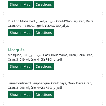
Show in Map
Directions
Rue Frih Mohamed, حي المجاهدين, Cité M'Naouer, Oran, Daïra
Oran, Oran, 31009, Algérie ⵍⵣⵣⴰⵢⴻⵔ الجزائر
Show in Map
Directions
Mosquée
Mosquée, RN 2, حي البدر, Hassi Bouamama, Oran, Daïra Oran,
Oran, 31019, Algérie ⵍⵣⵣⴰⵢⴻⵔ الجزائر
Show in Map
Directions
3ème Boulevard Périphérique, Cité Dhaya, Oran, Daïra Oran,
Oran, 31096, Algérie ⵍⵣⵣⴰⵢⴻⵔ الجزائر
Show in Map
Directions