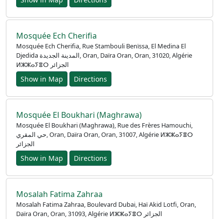
Mosquée Ech Cherifia
Mosquée Ech Cherifia, Rue Stambouli Benïssa, El Medina El
Djedida المدينة الجديدة, Oran, Daïra Oran, Oran, 31020, Algérie
ⵍⵣⵣⴰⵢⴻⵔ الجزائر
Show in Map
Directions
Mosquée El Boukhari (Maghrawa)
Mosquée El Boukhari (Maghrawa), Rue des Frères Hamouchi,
حي المقري, Oran, Daïra Oran, Oran, 31007, Algérie ⵍⵣⵣⴰⵢⴻⵔ
الجزائر
Show in Map
Directions
Mosalah Fatima Zahraa
Mosalah Fatima Zahraa, Boulevard Dubai, Haï Akid Lotfi, Oran,
Daïra Oran, Oran, 31093, Algérie ⵍⵣⵣⴰⵢⴻⵔ الجزائر