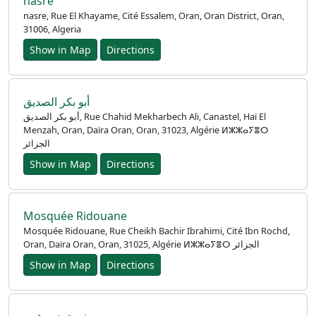
nasre
nasre, Rue El Khayame, Cité Essalem, Oran, Oran District, Oran,
31006, Algeria
Show in Map
Directions
أبو بكر الصديق
أبو بكر الصديق, Rue Chahid Mekharbech Ali, Canastel, Haï El
Menzah, Oran, Daïra Oran, Oran, 31023, Algérie ⵍⵣⵣⴰⵢⴻⵔ
الجزائر
Show in Map
Directions
Mosquée Ridouane
Mosquée Ridouane, Rue Cheikh Bachir Ibrahimi, Cité Ibn Rochd,
Oran, Daïra Oran, Oran, 31025, Algérie ⵍⵣⵣⴰⵢⴻⵔ الجزائر
Show in Map
Directions