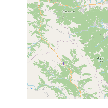
Ana
Sayfa
Prayer
Times
English
العربيّة
français
اردو