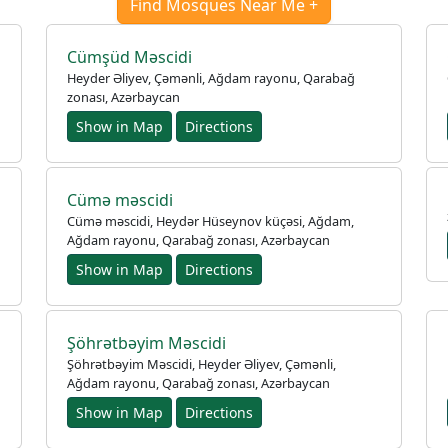
Find Mosques Near Me +
Cümşüd Məscidi
Heyder Əliyev, Çəmənli, Ağdam rayonu, Qarabağ
zonası, Azərbaycan
Show in Map
Directions
Cümə məscidi
Cümə məscidi, Heydər Hüseynov küçəsi, Ağdam,
Ağdam rayonu, Qarabağ zonası, Azərbaycan
Show in Map
Directions
Şöhrətbəyim Məscidi
Şöhrətbəyim Məscidi, Heyder Əliyev, Çəmənli,
Ağdam rayonu, Qarabağ zonası, Azərbaycan
Show in Map
Directions