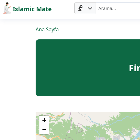
Islamic Mate
Ana Sayfa
Fi
+
−