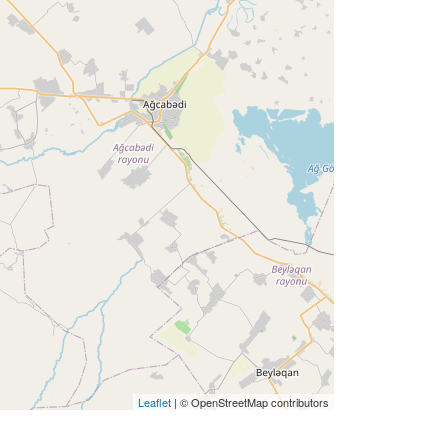
Leaflet
| © OpenStreetMap contributors