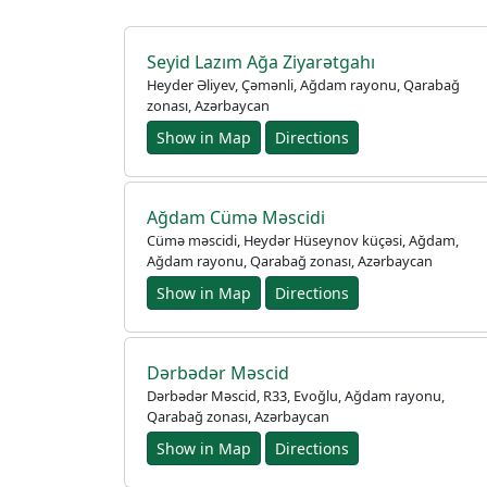
Seyid Lazım Ağa Ziyarətgahı
Heyder Əliyev, Çəmənli, Ağdam rayonu, Qarabağ
zonası, Azərbaycan
Show in Map
Directions
Ağdam Cümə Məscidi
Cümə məscidi, Heydər Hüseynov küçəsi, Ağdam,
Ağdam rayonu, Qarabağ zonası, Azərbaycan
Show in Map
Directions
Dərbədər Məscid
Dərbədər Məscid, R33, Evoğlu, Ağdam rayonu,
Qarabağ zonası, Azərbaycan
Show in Map
Directions