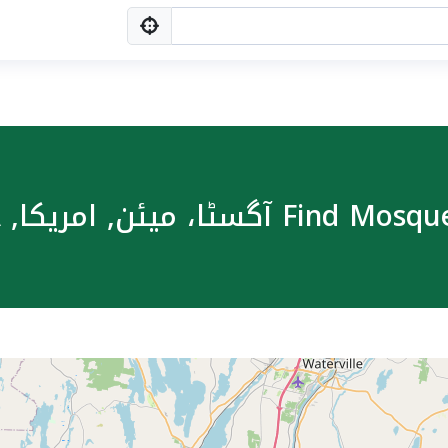
Find آگسٹا، میئن, امریکا, USA