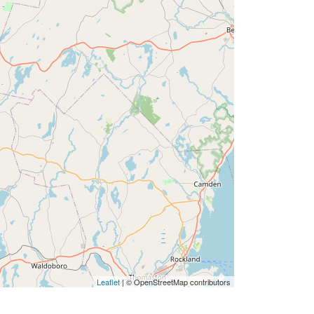
Leaflet
| © OpenStreetMap contributors