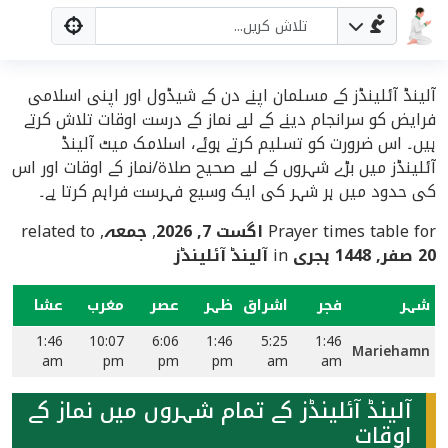
آلینڈ آئلینڈز کے مسلمان اپنے دن کے شیڈول اور اپنی اسلامی
فرایض کو سرانجام دینے کے لیے نماز کے درست اوقات تلاش کرتے
ہیں۔ اس ضرورت کو تسلیم کرتے ہوئے، اسلامک میٹ آلینڈ
آئلینڈز میں بڑے شہروں کے لیے صحیح صلاۃ/نماز کے اوقات اور اس
کی حدود میں ہر شہر کی ایک وسیع فہرست فراہم کرتا ہے۔
Prayer times table for
اگست 7, 2026
,
جمعہ
, related to
20 صفر, 1448 ہجری
in
آلینڈ آئلینڈز
شہر
فجر
اشراق
ظہر
عصر
مغرب
عشا
1:46
10:07
6:06
1:46
5:25
1:46
Mariehamn
am
pm
pm
pm
am
am
آلینڈ آئلینڈز کے تمام شہروں میں نماز کے
اوقات