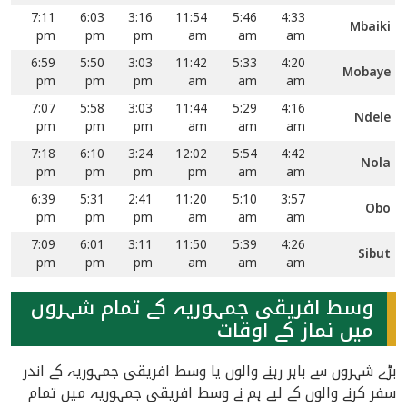
7:11
6:03
3:16
11:54
5:46
4:33
Mbaiki
pm
pm
pm
am
am
am
6:59
5:50
3:03
11:42
5:33
4:20
Mobaye
pm
pm
pm
am
am
am
7:07
5:58
3:03
11:44
5:29
4:16
Ndele
pm
pm
pm
am
am
am
7:18
6:10
3:24
12:02
5:54
4:42
Nola
pm
pm
pm
pm
am
am
6:39
5:31
2:41
11:20
5:10
3:57
Obo
pm
pm
pm
am
am
am
7:09
6:01
3:11
11:50
5:39
4:26
Sibut
pm
pm
pm
am
am
am
وسط افریقی جمہوریہ کے تمام شہروں
میں نماز کے اوقات
بڑے شہروں سے باہر رہنے والوں یا وسط افریقی جمہوریہ کے اندر
سفر کرنے والوں کے لیے ہم نے وسط افریقی جمہوریہ میں تمام