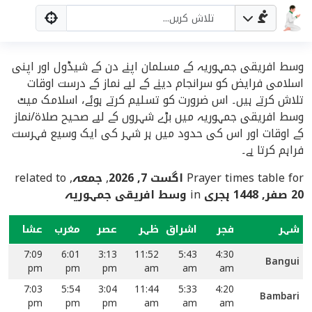
وسط افریقی جمہوریہ کے مسلمان اپنے دن کے شیڈول اور اپنی
اسلامی فرایض کو سرانجام دینے کے لیے نماز کے درست اوقات
تلاش کرتے ہیں۔ اس ضرورت کو تسلیم کرتے ہوئے، اسلامک میٹ
وسط افریقی جمہوریہ میں بڑے شہروں کے لیے صحیح صلاۃ/نماز
کے اوقات اور اس کی حدود میں ہر شہر کی ایک وسیع فہرست
فراہم کرتا ہے۔
Prayer times table for
اگست 7, 2026
,
جمعہ
, related to
20 صفر, 1448 ہجری
in
وسط افریقی جمہوریہ
شہر
فجر
اشراق
ظہر
عصر
مغرب
عشا
7:09
6:01
3:13
11:52
5:43
4:30
Bangui
pm
pm
pm
am
am
am
7:03
5:54
3:04
11:44
5:33
4:20
Bambari
pm
pm
pm
am
am
am