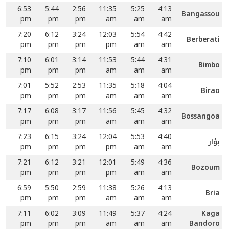
6:53
5:44
2:56
11:35
5:25
4:13
Bangassou
pm
pm
pm
am
am
am
7:20
6:12
3:24
12:03
5:54
4:42
Berberati
pm
pm
pm
pm
am
am
7:10
6:01
3:14
11:53
5:44
4:31
Bimbo
pm
pm
pm
am
am
am
7:01
5:52
2:53
11:35
5:18
4:04
Birao
pm
pm
pm
am
am
am
7:17
6:08
3:17
11:56
5:45
4:32
Bossangoa
pm
pm
pm
am
am
am
7:23
6:15
3:24
12:04
5:53
4:40
بؤار
pm
pm
pm
pm
am
am
7:21
6:12
3:21
12:01
5:49
4:36
Bozoum
pm
pm
pm
pm
am
am
6:59
5:50
2:59
11:38
5:26
4:13
Bria
pm
pm
pm
am
am
am
7:11
6:02
3:09
11:49
5:37
4:24
Kaga
pm
pm
pm
am
am
am
Bandoro