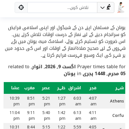
یونان کے مسلمان اپنے دن کے شیڈول اور اپنی اسلامی فرایض
کو سرانجام دینے کے لیے نماز کے درست اوقات تلاش کرتے ہیں۔
اس ضرورت کو تسلیم کرتے ہوئے، اسلامک میٹ یونان میں بڑے
شہروں کے لیے صحیح صلاۃ/نماز کے اوقات اور اس کی حدود میں
ہر شہر کی ایک وسیع فہرست فراہم کرتا ہے۔
Prayer times table for
اگست 9, 2026
,
اتوار
, related to
05 محرم, 1448 ہجری
in
یونان
شہر
فجر
اشراق
ظہر
عصر
مغرب
عشا
10:39
8:51
5:21
1:27
6:03
4:07
Athens
pm
pm
pm
pm
am
am
11:04
9:11
5:40
1:42
6:13
4:11
Corfu
pm
pm
pm
pm
am
am
10:31
8:44
5:15
1:22
5:59
4:05