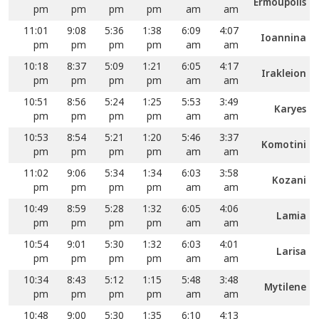
Ermoupolis
pm
pm
pm
pm
am
am
11:01
9:08
5:36
1:38
6:09
4:07
Ioannina
pm
pm
pm
pm
am
am
10:18
8:37
5:09
1:21
6:05
4:17
Irakleion
pm
pm
pm
pm
am
am
10:51
8:56
5:24
1:25
5:53
3:49
Karyes
pm
pm
pm
pm
am
am
10:53
8:54
5:21
1:20
5:46
3:37
Komotini
pm
pm
pm
pm
am
am
11:02
9:06
5:34
1:34
6:03
3:58
Kozani
pm
pm
pm
pm
am
am
10:49
8:59
5:28
1:32
6:05
4:06
Lamia
pm
pm
pm
pm
am
am
10:54
9:01
5:30
1:32
6:03
4:01
Larisa
pm
pm
pm
pm
am
am
10:34
8:43
5:12
1:15
5:48
3:48
Mytilene
pm
pm
pm
pm
am
am
10:48
9:00
5:30
1:35
6:10
4:13