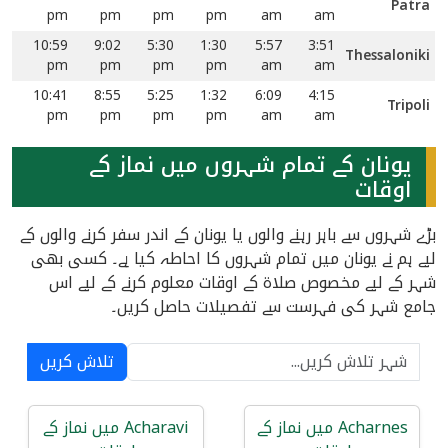
Patra
pm
pm
pm
pm
am
am
10:59
9:02
5:30
1:30
5:57
3:51
Thessaloniki
pm
pm
pm
pm
am
am
10:41
8:55
5:25
1:32
6:09
4:15
Tripoli
pm
pm
pm
pm
am
am
یونان کے تمام شہروں میں نماز کے
اوقات
بڑے شہروں سے باہر رہنے والوں یا یونان کے اندر سفر کرنے والوں کے
لیے ہم نے یونان میں تمام شہروں کا احاطہ کیا ہے۔ کسی بھی
شہر کے لیے مخصوص صلاۃ کے اوقات معلوم کرنے کے لیے اس
جامع شہر کی فہرست سے تفصیلات حاصل کریں۔
تلاش کریں
Acharnes میں نماز کے
Acharavi میں نماز کے