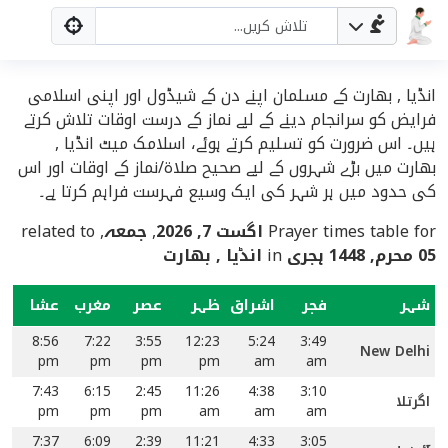
انڈیا , بھارت کے مسلمان اپنے دن کے شیڈول اور اپنی اسلامی
فرایض کو سرانجام دینے کے لیے نماز کے درست اوقات تلاش کرتے
ہیں۔ اس ضرورت کو تسلیم کرتے ہوئے، اسلامک میٹ انڈیا ,
بھارت میں بڑے شہروں کے لیے صحیح صلاۃ/نماز کے اوقات اور اس
کی حدود میں ہر شہر کی ایک وسیع فہرست فراہم کرتا ہے۔
Prayer times table for
اگست 7, 2026
,
جمعہ
, related to
05 محرم, 1448 ہجری
in
انڈیا , بھارت
شہر
فجر
اشراق
ظہر
عصر
مغرب
عشا
8:56
7:22
3:55
12:23
5:24
3:49
New Delhi
pm
pm
pm
pm
am
am
7:43
6:15
2:45
11:26
4:38
3:10
اگرتلا
pm
pm
pm
am
am
am
7:37
6:09
2:39
11:21
4:33
3:05