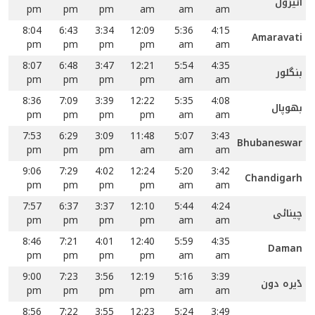
آئیزول
pm
pm
pm
am
am
am
8:04
6:43
3:34
12:09
5:36
4:15
Amaravati
pm
pm
pm
pm
am
am
8:07
6:48
3:47
12:21
5:54
4:35
بنگلور
pm
pm
pm
pm
am
am
8:36
7:09
3:39
12:22
5:35
4:08
بھوپال
pm
pm
pm
pm
am
am
7:53
6:29
3:09
11:48
5:07
3:43
Bhubaneswar
pm
pm
pm
am
am
am
9:06
7:29
4:02
12:24
5:20
3:42
Chandigarh
pm
pm
pm
pm
am
am
7:57
6:37
3:37
12:10
5:44
4:24
چینائی
pm
pm
pm
pm
am
am
8:46
7:21
4:01
12:40
5:59
4:35
Daman
pm
pm
pm
pm
am
am
9:00
7:23
3:56
12:19
5:16
3:39
ڈیرہ دون
pm
pm
pm
pm
am
am
8:56
7:22
3:55
12:23
5:24
3:49