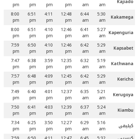
Kajiado
pm
pm
pm
pm
am
am
8:00
6:51
4:11
12:48
6:44
5:30
Kakamega
pm
pm
pm
pm
am
am
8:00
6:51
4:10
12:46
6:41
5:27
Kapenguria
pm
pm
pm
pm
am
am
7:59
6:50
4:10
12:46
6:42
5:29
Kapsabet
pm
pm
pm
pm
am
am
7:47
6:38
3:59
12:35
6:32
5:19
Kathwana
pm
pm
pm
pm
am
am
7:57
6:48
4:09
12:45
6:42
5:29
Kericho
pm
pm
pm
pm
am
am
7:49
6:40
4:01
12:37
6:35
5:21
Kerugoya
pm
pm
pm
pm
am
am
7:50
6:41
4:03
12:39
6:37
5:24
Kiambu
pm
pm
pm
pm
am
am
7:34
6:25
3:50
12:27
6:29
5:16
کیلیفی
pm
pm
pm
pm
am
am
کیسیی،
5:32
6:45
12:47
4:11
6:50
7:59