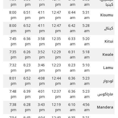
کینیا
am
am
pm
pm
pm
pm
8:00
6:51
4:11
12:47
6:44
5:31
Kisumu
pm
pm
pm
pm
am
am
8:00
6:52
4:11
12:47
6:42
5:28
کیتالے
pm
pm
pm
pm
am
am
7:45
6:36
3:58
12:35
6:33
5:20
Kitui
pm
pm
pm
pm
am
am
7:35
6:26
3:52
12:29
6:31
5:18
Kwale
pm
pm
pm
pm
am
am
7:32
6:23
3:46
12:23
6:23
5:10
Lamu
pm
pm
pm
pm
am
am
8:01
6:52
4:08
12:44
6:36
5:23
لودوار
pm
pm
pm
pm
am
am
7:48
6:39
4:01
12:37
6:36
5:23
ماچاکوس
pm
pm
pm
pm
am
am
7:38
6:28
3:43
12:19
6:10
4:56
Mandera
pm
pm
pm
pm
am
am
7:54
6:45
4:04
12:40
6:35
5:21