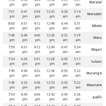
Maralal
pm
pm
pm
pm
am
am
7:51
6:41
3:59
12:35
6:28
5:14
Marsabit
pm
pm
pm
pm
am
am
8:00
6:51
4:12
12:48
6:44
5:31
Mbale
pm
pm
pm
pm
am
am
7:48
6:40
4:00
12:36
6:32
5:19
Meru
pm
pm
pm
pm
am
am
7:59
6:51
4:12
12:49
6:47
5:34
Migori
pm
pm
pm
pm
am
am
7:34
6:26
3:51
12:28
6:30
5:17
ممباسا
pm
pm
pm
pm
am
am
7:49
6:40
4:02
12:38
6:35
5:22
Murang'a
pm
pm
pm
pm
am
am
7:40
6:32
3:56
12:33
6:35
5:22
Mwatate
pm
pm
pm
pm
am
am
7:54
6:45
4:06
12:42
6:39
5:26
ناکورو
pm
pm
pm
pm
am
am