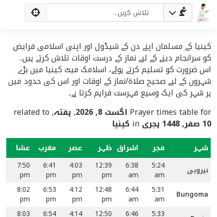
کینیا کے مسلمان اپنے دن کے شیڈول اور اپنی اسلامی فرایض
کو سرانجام دینے کے لیے نماز کے درست اوقات تلاش کرتے ہیں۔
اس ضرورت کو تسلیم کرتے ہوئے، اسلامک میٹ کینیا میں بڑے
شہروں کے لیے صحیح صلاۃ/نماز کے اوقات اور اس کی حدود میں
ہر شہر کی ایک وسیع فہرست فراہم کرتا ہے۔
Prayer times table for
اگست 8, 2026
,
ہفتہ
, related to
10 صفر, 1448 ہجری
in
کینیا
شہر
فجر
اشراق
ظہر
عصر
مغرب
عشا
7:50
6:41
4:03
12:39
6:38
5:24
نیروبی
pm
pm
pm
pm
am
am
8:02
6:53
4:12
12:48
6:44
5:31
Bungoma
pm
pm
pm
pm
am
am
8:03
6:54
4:14
12:50
6:46
5:33