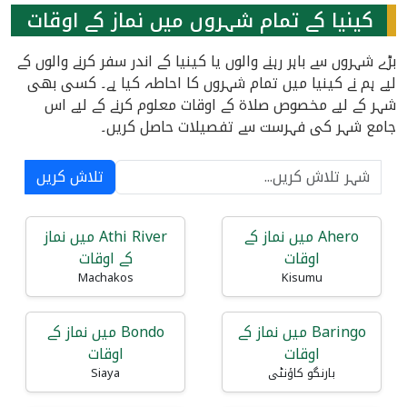
کینیا کے تمام شہروں میں نماز کے اوقات
بڑے شہروں سے باہر رہنے والوں یا کینیا کے اندر سفر کرنے والوں کے
لیے ہم نے کینیا میں تمام شہروں کا احاطہ کیا ہے۔ کسی بھی
شہر کے لیے مخصوص صلاۃ کے اوقات معلوم کرنے کے لیے اس
جامع شہر کی فہرست سے تفصیلات حاصل کریں۔
تلاش کریں
Ahero میں نماز کے
Athi River میں نماز
اوقات
کے اوقات
Machakos
Kisumu
Baringo میں نماز کے
Bondo میں نماز کے
اوقات
اوقات
بارنگو کاؤنٹی
Siaya