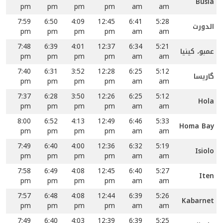
Busia
pm
pm
pm
pm
am
am
7:59
6:50
4:09
12:45
6:41
5:28
الدورت
pm
pm
pm
pm
am
am
7:48
6:39
4:01
12:37
6:34
5:21
عمبو، کینیا
pm
pm
pm
pm
am
am
7:40
6:31
3:52
12:28
6:25
5:12
گاریسا
pm
pm
pm
pm
am
am
7:37
6:28
3:50
12:26
6:25
5:12
Hola
pm
pm
pm
pm
am
am
8:00
6:52
4:13
12:49
6:46
5:33
Homa Bay
pm
pm
pm
pm
am
am
7:49
6:40
4:00
12:36
6:32
5:19
Isiolo
pm
pm
pm
pm
am
am
7:58
6:49
4:08
12:45
6:40
5:27
Iten
pm
pm
pm
pm
am
am
7:57
6:48
4:08
12:44
6:39
5:26
Kabarnet
pm
pm
pm
pm
am
am
7:49
6:40
4:03
12:39
6:39
5:25