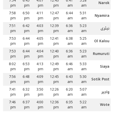
7:54
6:45
4:07
12:43
6:41
5:28
Narok
pm
pm
pm
pm
am
am
7:58
6:50
4:11
12:47
6:44
5:31
Nyamira
pm
pm
pm
pm
am
am
7:51
6:42
4:03
12:39
6:36
5:23
نیئری
pm
pm
pm
pm
am
am
7:53
6:44
4:05
12:41
6:38
5:25
Ol Kalou
pm
pm
pm
pm
am
am
7:53
6:44
4:04
12:40
6:36
5:23
Rumuruti
pm
pm
pm
pm
am
am
8:02
6:53
4:13
12:49
6:46
5:33
Siaya
pm
pm
pm
pm
am
am
7:56
6:48
4:09
12:45
6:43
5:30
Sotik Post
pm
pm
pm
pm
am
am
7:41
6:32
3:50
12:26
6:20
5:07
واجیر
pm
pm
pm
pm
am
am
7:46
6:37
4:00
12:36
6:35
5:22
Wote
pm
pm
pm
pm
am
am