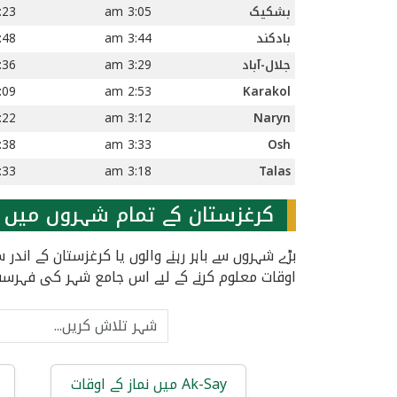
بشکیک
3:05 am
23 am
بادکند
3:44 am
48 am
جلال-آباد
3:29 am
36 am
09 am
2:53 am
Karakol
22 am
3:12 am
Naryn
38 am
3:33 am
Osh
33 am
3:18 am
Talas
کرغزستان کے تمام شہروں میں ن
بڑے شہروں سے باہر رہنے والوں یا کرغزستان کے اند
اوقات معلوم کرنے کے لیے اس جامع شہر کی فہرس
Ak-Say میں نماز کے اوقات