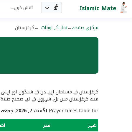
Islamic Mate
مرکزی صفحہ
نماز کے اوقات
کرغزستان
کرغزستان کے مسلمان اپنے دن کے شیڈول اور اپنی 
میٹ کرغزستان میں بڑے شہروں کے لیے صحیح صلاۃ/ن
Prayer times table for
اگست 7, 2026
,
جمعہ
 to
شہر
فجر
اش