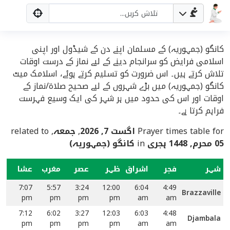
کانگو (جمہوریہ) کے مسلمان اپنے دن کے شیڈول اور اپنی
اسلامی فرایض کو سرانجام دینے کے لیے نماز کے درست اوقات
تلاش کرتے ہیں۔ اس ضرورت کو تسلیم کرتے ہوئے، اسلامک میٹ
کانگو (جمہوریہ) میں بڑے شہروں کے لیے صحیح صلاۃ/نماز کے
اوقات اور اس کی حدود میں ہر شہر کی ایک وسیع فہرست
فراہم کرتا ہے۔
Prayer times table for
اگست 7, 2026
,
جمعہ
, related to
05 محرم, 1448 ہجری
in
کانگو (جمہوریہ)
شہر
فجر
اشراق
ظہر
عصر
مغرب
عشا
7:07
5:57
3:24
12:00
6:04
4:49
Brazzaville
pm
pm
pm
pm
am
am
7:12
6:02
3:27
12:03
6:03
4:48
Djambala
pm
pm
pm
pm
am
am