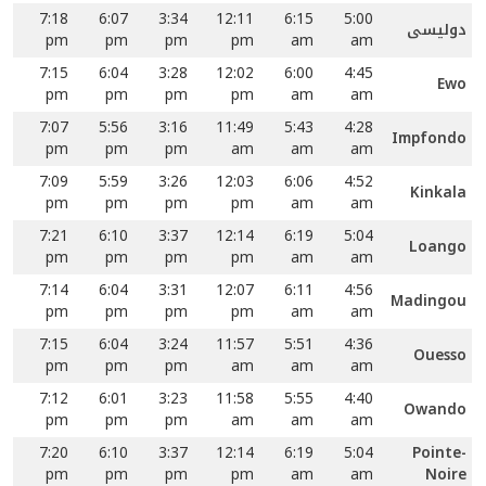
7:18
6:07
3:34
12:11
6:15
5:00
دولیسی
pm
pm
pm
pm
am
am
7:15
6:04
3:28
12:02
6:00
4:45
Ewo
pm
pm
pm
pm
am
am
7:07
5:56
3:16
11:49
5:43
4:28
Impfondo
pm
pm
pm
am
am
am
7:09
5:59
3:26
12:03
6:06
4:52
Kinkala
pm
pm
pm
pm
am
am
7:21
6:10
3:37
12:14
6:19
5:04
Loango
pm
pm
pm
pm
am
am
7:14
6:04
3:31
12:07
6:11
4:56
Madingou
pm
pm
pm
pm
am
am
7:15
6:04
3:24
11:57
5:51
4:36
Ouesso
pm
pm
pm
am
am
am
7:12
6:01
3:23
11:58
5:55
4:40
Owando
pm
pm
pm
am
am
am
7:20
6:10
3:37
12:14
6:19
5:04
Pointe-
pm
pm
pm
pm
am
am
Noire