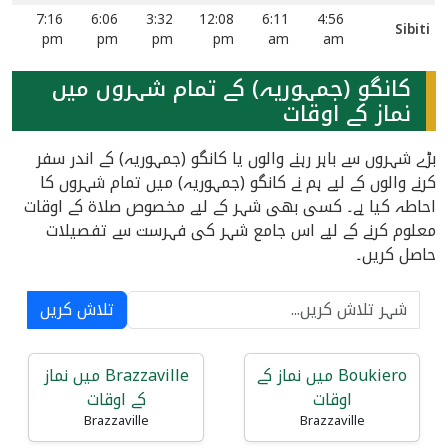
7:16
6:06
3:32
12:08
6:11
4:56
Sibiti
pm
pm
pm
pm
am
am
کانگو (جمہوریہ) کے تمام شہروں میں
نماز کے اوقات
بڑے شہروں سے باہر رہنے والوں یا کانگو (جمہوریہ) کے اندر سفر
کرنے والوں کے لیے ہم نے کانگو (جمہوریہ) میں تمام شہروں کا
احاطہ کیا ہے۔ کسی بھی شہر کے لیے مخصوص صلاۃ کے اوقات
معلوم کرنے کے لیے اس جامع شہر کی فہرست سے تفصیلات
حاصل کریں۔
تلاش کریں
Boukiero میں نماز کے
Brazzaville میں نماز
اوقات
کے اوقات
Brazzaville
Brazzaville