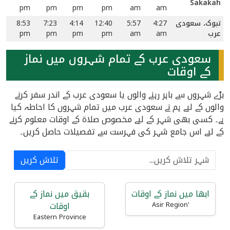
Sakakah
pm
pm
pm
pm
am
am
تبوک، سعودی
4:27
5:57
12:40
4:14
7:23
8:53
عرب
am
am
pm
pm
pm
pm
سعودی عرب کے تمام شہروں میں نماز
کے اوقات
بڑے شہروں سے باہر رہنے والوں یا سعودی عرب کے اندر سفر کرنے
والوں کے لیے ہم نے سعودی عرب میں تمام شہروں کا احاطہ کیا
ہے۔ کسی بھی شہر کے لیے مخصوص صلاۃ کے اوقات معلوم کرنے
کے لیے اس جامع شہر کی فہرست سے تفصیلات حاصل کریں۔
تلاش کریں
ابھا میں نماز کے اوقات
بقیق میں نماز کے
اوقات
'Asir Region
Eastern Province