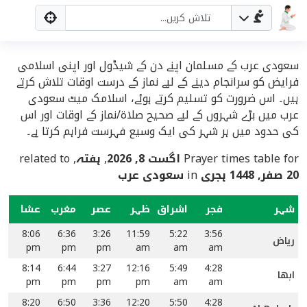
سعودی عرب کے مسلمان اپنے دن کے شیڈول اور اپنی اسلامی
فرایض کو سرانجام دینے کے لیے نماز کے درست اوقات تلاش کرتے
ہیں۔ اس ضرورت کو تسلیم کرتے ہوئے، اسلامک میٹ سعودی
عرب میں بڑے شہروں کے لیے صحیح صلاۃ/نماز کے اوقات اور اس
کی حدود میں ہر شہر کی ایک وسیع فہرست فراہم کرتا ہے۔
Prayer times table for
اگست 8, 2026
,
ہفتہ
, related to
20 صفر, 1448 ہجری
in
سعودی عرب
شہر
فجر
اشراق
ظہر
عصر
مغرب
عشا
8:06
6:36
3:26
11:59
5:22
3:56
ریاض
pm
pm
pm
am
am
am
8:14
6:44
3:27
12:16
5:49
4:28
ابھا
pm
pm
pm
pm
am
am
8:20
6:50
3:36
12:20
5:50
4:28