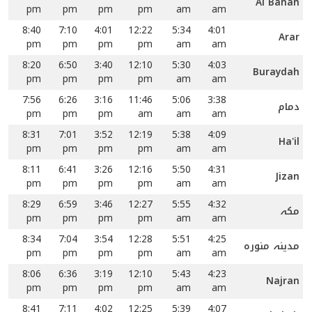
Al Bahah
pm
pm
pm
pm
am
am
8:40
7:10
4:01
12:22
5:34
4:01
Arar
pm
pm
pm
pm
am
am
8:20
6:50
3:40
12:10
5:30
4:03
Buraydah
pm
pm
pm
pm
am
am
7:56
6:26
3:16
11:46
5:06
3:38
دمام
pm
pm
pm
am
am
am
8:31
7:01
3:52
12:19
5:38
4:09
Ha'il
pm
pm
pm
pm
am
am
8:11
6:41
3:26
12:16
5:50
4:31
Jizan
pm
pm
pm
pm
am
am
8:29
6:59
3:46
12:27
5:55
4:32
مکہ
pm
pm
pm
pm
am
am
8:34
7:04
3:54
12:28
5:51
4:25
مدینہ منورہ
pm
pm
pm
pm
am
am
8:06
6:36
3:19
12:10
5:43
4:23
Najran
pm
pm
pm
pm
am
am
8:41
7:11
4:02
12:25
5:39
4:07