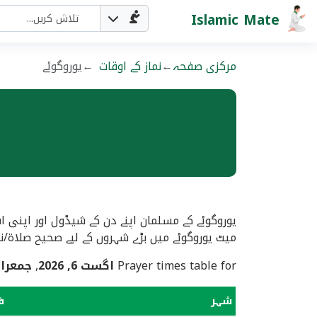
Islamic Mate
مرکزی صفحہ
نماز کے اوقات
یوروگوئے
یوروگوئے کے مسلمان اپنے دن کے شیڈول اور اپنی ا
میٹ یوروگوئے میں بڑے شہروں کے لیے صحیح صلاۃ/ن
Prayer times table for
اگست 6, 2026
,
جمعرا
شہر
ف