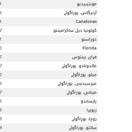
مونتیبیدیو
am
آرتیگاس، یوراگوئے
am
am
Canelones
کولونیا دیل ساکرامینتو
am
دوراسنو
am
am
Florida
فرای بینتوس
am
مالدونادو، یوراگوئے
am
میلو، یوراگوئے
am
میرسیدیس، یوراگوئے
am
میناس، یوراگوئے
am
پایساندو
am
ریویرا
am
روچا، یوراگوئے
am
سالتو، یوراگوئے
am