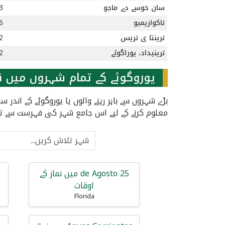
سان خوسے دے ماجو
am
تاکواریمبو
am
ترینتا ی تریس
am
ترینیداد، یوراگوئے
am
یوروگوئے کے تمام شہروں میں نم
بڑے شہروں سے باہر رہنے والوں یا یوروگوئے کے اند
معلوم کرنے کے لیے اس جامع شہر کی فہرست سے ت
25 de Agosto میں نماز کے
اوقات
Florida