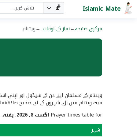
Islamic Mate
مرکزی صفحہ
نماز کے اوقات
ویتنام
ویتنام کے مسلمان اپنے دن کے شیڈول اور اپنی اسل
میٹ ویتنام میں بڑے شہروں کے لیے صحیح صلاۃ/نما
Prayer times table for
اگست 8, 2026
,
ہفتہ
, related to
شہر