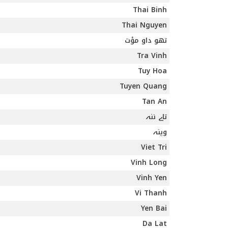
Thai Binh
Thai Nguyen
تھو داو مؤت
Tra Vinh
Tuy Hoa
Tuyen Quang
Tan An
تاے ننہ
وینہ
Viet Tri
Vinh Long
Vinh Yen
Vi Thanh
Yen Bai
Da Lat