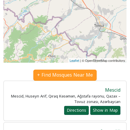
Leaflet
| © OpenStreetMap contributors
Find Mosques Near Me +
Mescid
Mescid, Huseyn Arif, Qıraq Kəsəmən, Ağstafa rayonu, Qazax –
Tovuz zonası, Azərbaycan
Directions
Show in Map