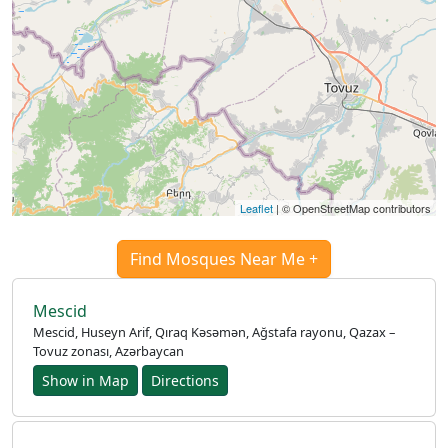
English
العربيّة
français
اردو
Leaflet
| © OpenStreetMap contributors
Find Mosques Near Me +
Mescid
Mescid, Huseyn Arif, Qıraq Kəsəmən, Ağstafa rayonu, Qazax –
Tovuz zonası, Azərbaycan
Show in Map
Directions