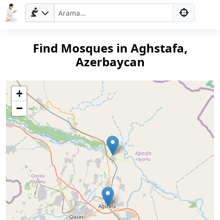
Find Mosques in Aghstafa,
Azerbaycan
+
−
Ana
Sayfa
Prayer
Times