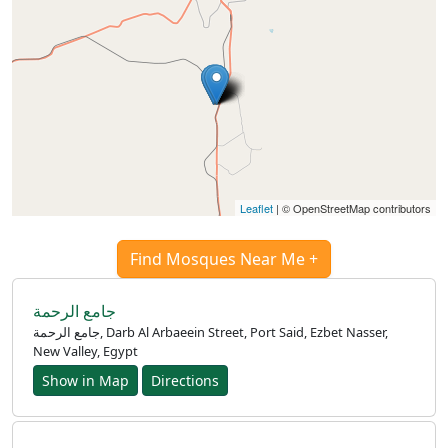
Leaflet
| © OpenStreetMap contributors
Find Mosques Near Me +
جامع الرحمة
Accueil
جامع الرحمة, Darb Al Arbaeein Street, Port Said, Ezbet Nasser,
New Valley, Egypt
Prayer
Show in Map
Directions
Times
English