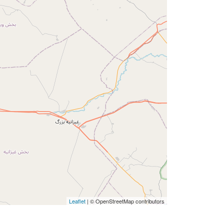
Leaflet
| © OpenStreetMap contributors